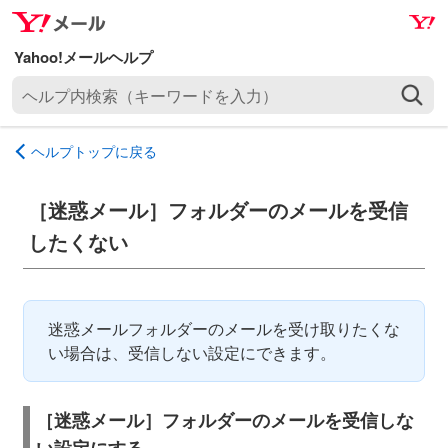
ナ
メ
ビ
イ
ゲ
ン
ヘ
ー
コ
ル
シ
ン
プ
ョ
テ
ヘルプトップに戻る
内
ン
ン
検
へ
ツ
索
［迷惑メール］フォルダーのメールを受信
ス
へ
（
キ
ス
したくない
キ
ッ
キ
ー
プ
ッ
ワ
プ
ー
迷惑メールフォルダーのメールを受け取りたくな
ド
い場合は、受信しない設定にできます。
を
入
［迷惑メール］フォルダーのメールを受信しな
力
）