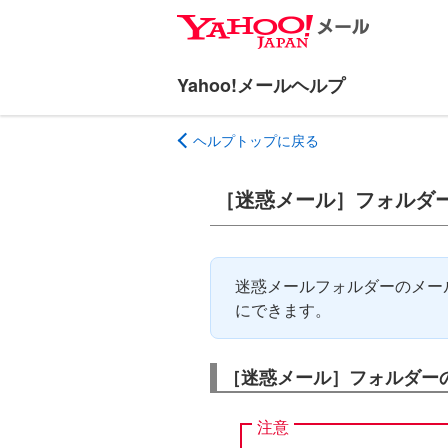
ナ
メ
ビ
イ
ゲ
ン
ー
コ
シ
ン
ヘルプトップに戻る
ョ
テ
ン
ン
へ
ツ
［迷惑メール］フォルダ
ス
へ
キ
ス
ッ
キ
迷惑メールフォルダーのメー
プ
ッ
にできます。
プ
［迷惑メール］フォルダー
注意