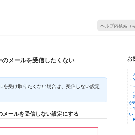
ヘ
ル
プ
内
検
お
ーのメールを受信したくない
索
（
キ
・
・
ー
・
ルを受け取りたくない場合は、受信しない設定
ワ
・
ー
・
ド
が
・
を
のメールを受信しない設定にする
い
入
・
力
）