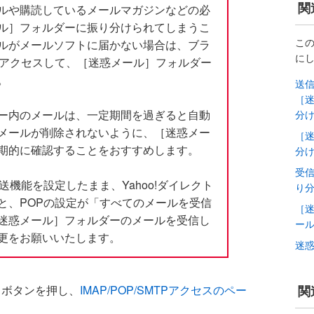
関
ルや購読しているメールマガジンなどの必
ル］フォルダーに振り分けられてしまうこ
こ
ルがメールソフトに届かない場合は、ブラ
に
ルにアクセスして、［迷惑メール］フォルダー
。
送信
［
ー内のメールは、一定期間を過ぎると自動
分
メールが削除されないように、［迷惑メー
［
期的に確認することをおすすめします。
分
受
転送機能を設定したまま、Yahoo!ダイレクト
り
と、POPの設定が「すべてのメールを受信
［
迷惑メール］フォルダーのメールを受信し
ー
更をお願いいたします。
迷
関
）ボタンを押し、
IMAP/POP/SMTPアクセスのペー