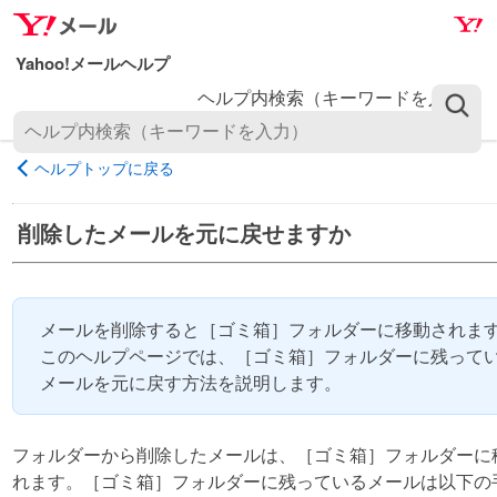
ナ
メ
ビ
イ
ゲ
ン
ヘルプ内検索（キーワードを入力）
ー
コ
シ
ン
ョ
テ
ヘルプトップに戻る
ン
ン
へ
ツ
削除したメールを元に戻せますか
ス
へ
キ
ス
ッ
キ
プ
ッ
メールを削除すると［ゴミ箱］フォルダーに移動されま
プ
このヘルプページでは、［ゴミ箱］フォルダーに残って
メールを元に戻す方法を説明します。
フォルダーから削除したメールは、［ゴミ箱］フォルダーに
れます。［ゴミ箱］フォルダーに残っているメールは以下の