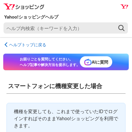
ナ
メ
ビ
イ
ゲ
ン
ヘ
ー
コ
ル
シ
ン
プ
ョ
テ
ヘルプトップに戻る
内
ン
ン
検
へ
ツ
お困りごとを質問してください。
索
AIに質問
ス
へ
ヘルプ記事や解決方法を提示します。
（
キ
ス
キ
ッ
キ
ー
プ
ッ
スマートフォンに機種変更した場合
ワ
プ
ー
ド
を
機種を変更しても、これまで使っていたIDでログ
入
インすればそのままYahoo!ショッピングを利用で
力
きます。
）