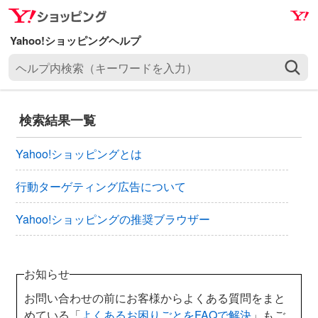
ナ
メ
ビ
イ
ゲ
ン
ヘ
ー
コ
ル
シ
ン
プ
ョ
テ
内
ン
ン
検索結果一覧
検
へ
ツ
索
ス
へ
Yahoo!ショッピングとは
（
キ
ス
キ
ッ
キ
行動ターゲティング広告について
ー
プ
ッ
ワ
Yahoo!ショッピングの推奨ブラウザー
プ
ー
ド
を
お知らせ
入
お問い合わせの前にお客様からよくある質問をまと
力
めている「
よくあるお困りごとをFAQで解決
」もご
）