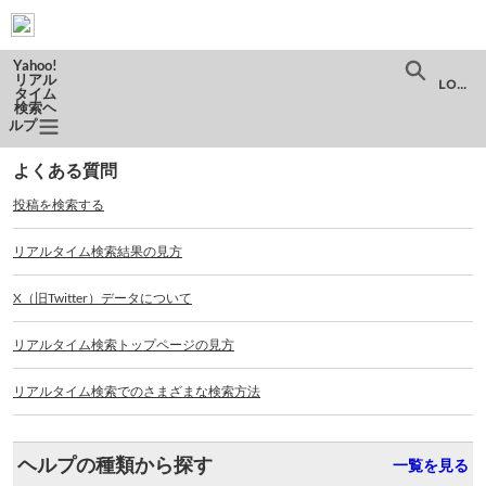
ナ
メ
ビ
イ
ゲ
ン
ー
コ
検
LOGIN
シ
ン
ョ
テ
メニューを切り替え
索
ン
ン
ホーム
トピック
へ
ツ
よくある質問
ス
へ
投稿を検索する
キ
ス
ッ
キ
プ
ッ
リアルタイム検索結果の見方
プ
X（旧Twitter）データについて
リアルタイム検索トップページの見方
リアルタイム検索でのさまざまな検索方法
ヘルプの種類から探す
一覧を見る