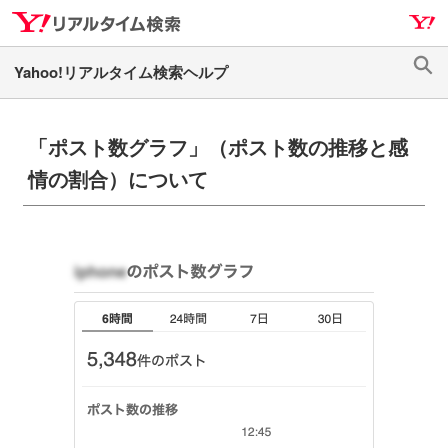
ナ
メ
ビ
イ
ゲ
ン
検
ー
コ
索
シ
ン
ョ
テ
「ポスト数グラフ」（ポスト数の推移と感
ン
ン
情の割合）について
へ
ツ
ス
へ
キ
ス
ッ
キ
プ
ッ
プ