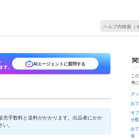
ヘ
ル
プ
内
検
関
。
索
AIエージェントに質問する
ます。
（
キ
こ
考
ー
ワ
グ
ー
お
ド
を
オ
販売手数料と送料がかかります。出品者にかか
せ
入
さい。
力
お
）
金