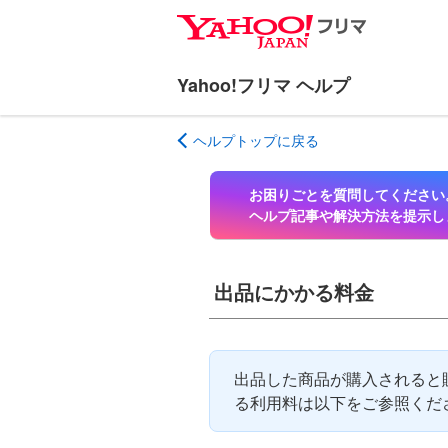
ナ
メ
ビ
イ
ゲ
ン
ー
コ
シ
ン
ヘルプトップに戻る
ョ
テ
ン
ン
へ
ツ
お困りごとを質問してください
ス
へ
ヘルプ記事や解決方法を提示し
キ
ス
ッ
キ
プ
ッ
出品にかかる料金
プ
出品した商品が購入されると
る利用料は以下をご参照くだ