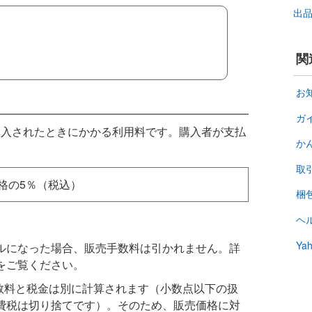
出
関
お
ガ
購入されたときにかかる利用料です。購入者が支払
か
。
取
格の5％（税込）
梱
ヘ
Y
ルになった場合、販売手数料は引かれません。詳
をご覧ください。
手数料と税金は別に計算されます（小数点以下の扱
費税は切り捨てです）。そのため、販売価格に対