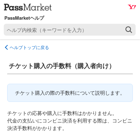
ナ
メ
ビ
イ
ゲ
ン
ヘ
ー
コ
ル
シ
ン
プ
ョ
テ
ヘルプトップに戻る
内
ン
ン
検
へ
ツ
索
チケット購入の手数料（購入者向け）
ス
へ
（
キ
ス
キ
ッ
キ
ー
プ
ッ
チケット購入の際の手数料について説明します。
ワ
プ
ー
ド
チケットの応募や購入に手数料はかかりません。
を
代金の支払いにコンビニ決済を利用する際は、コンビニ
入
決済手数料がかかります。
力
）