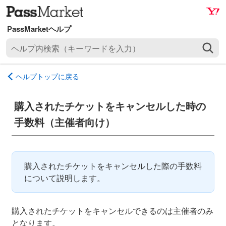
ナ
メ
ビ
イ
ゲ
ン
ヘ
ー
コ
ル
シ
ン
プ
ョ
テ
ヘルプトップに戻る
内
ン
ン
検
へ
ツ
索
購入されたチケットをキャンセルした時の
ス
へ
（
キ
ス
手数料（主催者向け）
キ
ッ
キ
ー
プ
ッ
ワ
プ
ー
購入されたチケットをキャンセルした際の手数料
ド
について説明します。
を
入
購入されたチケットをキャンセルできるのは主催者のみ
力
となります。
）