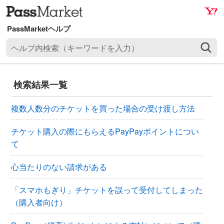
ナ
メ
ビ
イ
ゲ
ン
ヘ
ー
コ
ル
シ
ン
プ
ョ
テ
内
ン
ン
検索結果一覧
検
へ
ツ
索
ス
へ
複数人数分のチケットを買った場合の受け渡し方法
（
キ
ス
キ
ッ
キ
チケット購入の際にもらえるPayPayポイントについ
ー
プ
ッ
て
ワ
プ
ー
心当たりのない請求がある
ド
を
「スマホもぎり」チケットを誤って受付してしまった
入
（購入者向け）
力
）