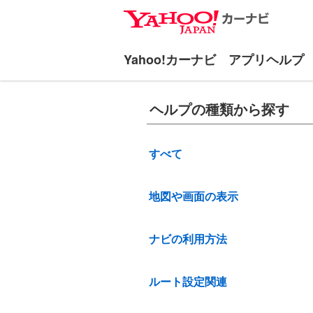
ナ
メ
ビ
イ
ゲ
ン
ー
コ
シ
ン
ョ
テ
ヘルプの種類から探す
ン
ン
へ
ツ
ス
へ
すべて
キ
ス
ッ
キ
地図や画面の表示
プ
ッ
プ
ナビの利用方法
ルート設定関連