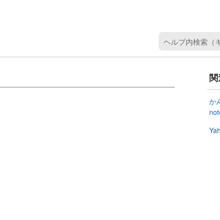
ヘ
ル
プ
内
関
検
索
か
（
no
キ
Ya
ー
ワ
ー
ド
を
入
力
）