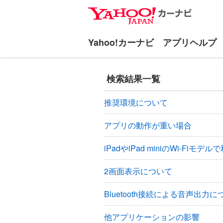
ナ
メ
ビ
イ
ゲ
ン
ー
コ
シ
ン
ョ
テ
検索結果一覧
ン
ン
へ
ツ
推奨環境について
ス
へ
キ
ス
アプリの動作が重い場合
ッ
キ
プ
ッ
iPadやiPad miniのWi-Fiモ
プ
2画面表示について
Bluetooth接続による音声出力に
他アプリケーションの影響