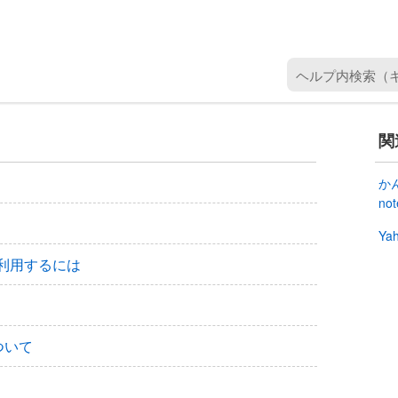
ヘ
ル
プ
内
関
検
索
か
（
no
キ
Ya
ー
ワ
デルで利用するには
ー
ド
を
入
ついて
力
）