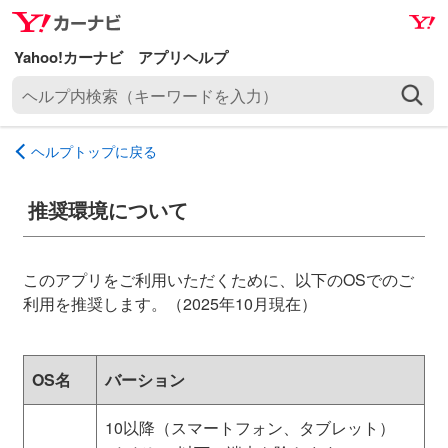
ナ
メ
ビ
イ
ゲ
ン
ヘ
ー
コ
ル
シ
ン
プ
ョ
テ
ヘルプトップに戻る
内
ン
ン
検
へ
ツ
索
推奨環境について
ス
へ
（
キ
ス
キ
ッ
キ
ー
このアプリをご利用いただくために、以下のOSでのご
プ
ッ
ワ
利用を推奨します。（2025年10月現在）
プ
ー
ド
を
OS名
バーション
入
力
10以降（スマートフォン、タブレット）
）