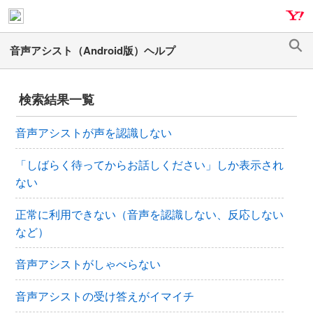
ナ
メ
ビ
イ
ゲ
ン
検
ー
コ
索
シ
ン
検索結果一覧
ョ
テ
ン
ン
音声アシストが声を認識しない
へ
ツ
ス
へ
「しばらく待ってからお話しください」しか表示され
キ
ス
ない
ッ
キ
プ
ッ
正常に利用できない（音声を認識しない、反応しない
プ
など）
音声アシストがしゃべらない
音声アシストの受け答えがイマイチ