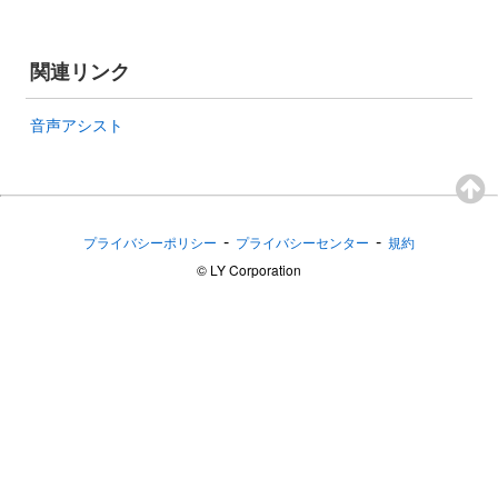
関連リンク
音声アシスト
-
-
プライバシーポリシー
プライバシーセンター
規約
©︎ LY Corporation
困ったときは