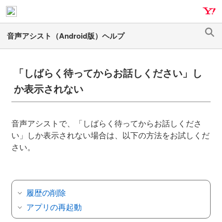
ナ
メ
ビ
イ
ゲ
ン
検
ー
コ
索
シ
ン
ョ
テ
「しばらく待ってからお話しください」し
ン
ン
か表示されない
へ
ツ
ス
へ
キ
ス
音声アシストで、「しばらく待ってからお話しくださ
ッ
キ
い」しか表示されない場合は、以下の方法をお試しくだ
プ
ッ
さい。
プ
履歴の削除
アプリの再起動