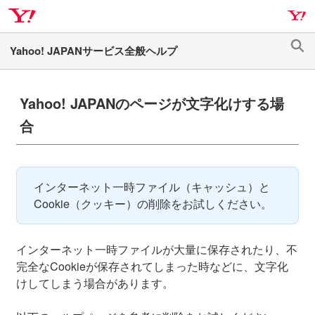
ナ
メ
ビ
イ
ゲ
ン
検
ー
コ
索
シ
ン
ョ
テ
Yahoo! JAPANのページが文字化けする場
ン
ン
合
へ
ツ
ス
へ
キ
ス
ッ
キ
インターネット一時ファイル（キャッシュ）と
プ
ッ
Cookie（クッキー）の削除をお試しください。
プ
インターネット一時ファイルが大量に保存されたり、不
完全なCookieが保存されてしまった時などに、文字化
けしてしまう場合があります。