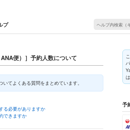
ヘ
ル
プ
内
検
こ
・ANA便）］予約人数について
索
（
Y
キ
ー
ついてよくある質問をまとめています。
ワ
ー
ド
予
を
する必要がありますか
入
約できますか
力
）