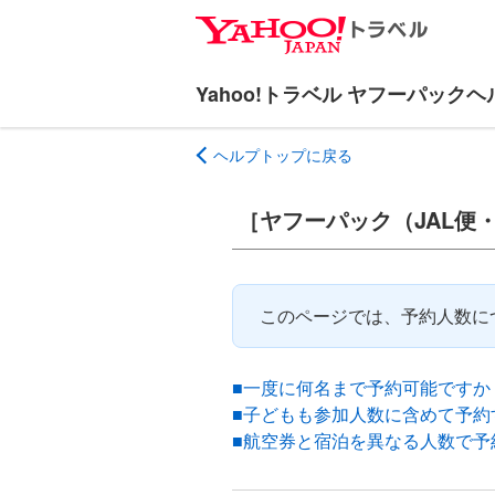
ナ
メ
ビ
イ
ゲ
ン
ー
コ
シ
ン
ヘルプトップに戻る
ョ
テ
ン
ン
へ
ツ
［ヤフーパック（JAL便
ス
へ
キ
ス
ッ
キ
このページでは、予約人数に
プ
ッ
プ
■一度に何名まで予約可能ですか
■子どもも参加人数に含めて予約
■航空券と宿泊を異なる人数で予