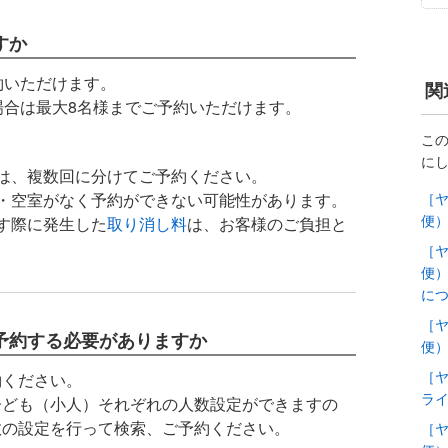
すか
約いただけます。
関
場合は最大8名様までご予約いただけます。
。
こ
に
は、複数回に分けてご予約ください。
［ヤ
・空室がなく予約ができない可能性があります。
便
す際に発生した
取り消し料
は、お客様のご負担と
［ヤ
便
に
［ヤ
予約する必要がありますか
便
［ヤ
約ください。
ラ
子ども（小人）それぞれの人数設定ができますの
数の設定を行って検索、ご予約ください。
［ヤ