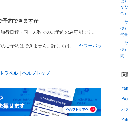
便
か
合
で予約できますか
［ヤ
便
一旅行日程・同一人数でのご予約のみ可能です。
代
［ヤ
どのご予約はできません。詳しくは、「
ヤフーパッ
便
。
問
o!トラベル
｜
ヘルプトップ
関
Ya
Pa
パ
Ya