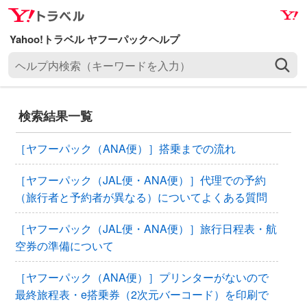
ナ
メ
ビ
イ
ゲ
ン
ヘ
ー
コ
ル
シ
ン
プ
ョ
テ
内
ン
ン
検索結果一覧
検
へ
ツ
索
ス
へ
［ヤフーパック（ANA便）］搭乗までの流れ
（
キ
ス
キ
ッ
キ
［ヤフーパック（JAL便・ANA便）］代理での予約
ー
プ
ッ
（旅行者と予約者が異なる）についてよくある質問
ワ
プ
ー
［ヤフーパック（JAL便・ANA便）］旅行日程表・航
ド
空券の準備について
を
入
［ヤフーパック（ANA便）］プリンターがないので
力
最終旅程表・e搭乗券（2次元バーコード）を印刷で
）