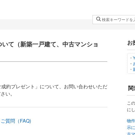
検
索
キ
ー
お
ついて（新築一戸建て、中古マンショ
ワ
）
ー
・
ド
・
を
・
入
力
件ご成約プレゼント」について、お問い合わせいただ
関
し
ださい。
て
こ
く
に
だ
さ
質問（FAQ)
物件
い
示
古