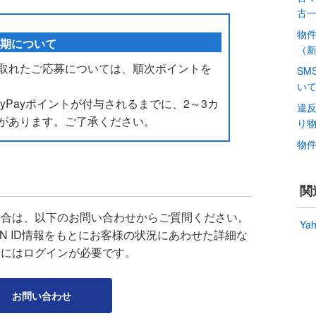
古
物
時期について
（
取れたご応募については、順次ポイントを
SM
い
yPayポイントが付与されるまでに、2～3カ
違
があります。ご了承ください。
り
物
関
場合は、以下のお問い合わせからご質問ください。
Yah
APAN ID情報をもとにお客様の状況にあわせた詳細な
せにはログインが必要です。
お問い合わせ