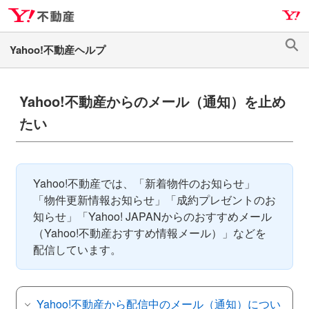
ナ
メ
ビ
イ
ゲ
ン
検
ー
コ
索
シ
ン
ョ
テ
Yahoo!不動産からのメール（通知）を止め
ン
ン
たい
へ
ツ
ス
へ
キ
ス
ッ
キ
Yahoo!不動産では、「新着物件のお知らせ」
プ
ッ
「物件更新情報お知らせ」「成約プレゼントのお
プ
知らせ」「Yahoo! JAPANからのおすすめメール
（Yahoo!不動産おすすめ情報メール）」などを
配信しています。
Yahoo!不動産から配信中のメール（通知）につい