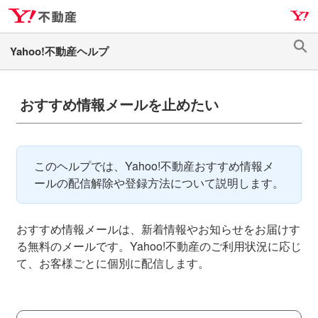
ナ
メ
ビ
イ
ゲ
ン
検
ー
コ
索
シ
ン
ョ
テ
おすすめ情報メールを止めたい
ン
ン
へ
ツ
ス
へ
このヘルプでは、Yahoo!不動産おすすめ情報メ
キ
ス
ールの配信解除や登録方法について説明します。
ッ
キ
プ
ッ
プ
おすすめ情報メールは、新着情報やお知らせをお届けす
る無料のメールです。Yahoo!不動産のご利用状況に応じ
て、お客様ごとに個別に配信します。