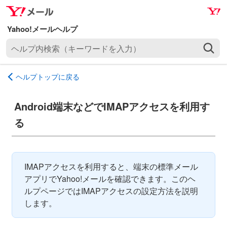
ナ
メ
ビ
イ
ゲ
ン
ヘ
ー
コ
ル
シ
ン
プ
ョ
テ
ヘルプトップに戻る
内
ン
ン
検
へ
ツ
索
Android端末などでIMAPアクセスを利用す
ス
へ
（
キ
ス
る
キ
ッ
キ
ー
プ
ッ
ワ
プ
ー
IMAPアクセスを利用すると、端末の標準メール
ド
アプリでYahoo!メールを確認できます。このヘ
を
ルプページではIMAPアクセスの設定方法を説明
入
します。
力
）