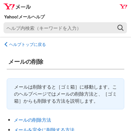
ナ
メ
ビ
イ
ゲ
ン
ヘ
ー
コ
ル
シ
ン
プ
ョ
テ
ヘルプトップに戻る
内
ン
ン
検
へ
ツ
索
メールの削除
ス
へ
（
キ
ス
キ
ッ
キ
ー
プ
ッ
メールは削除すると［ゴミ箱］に移動します。こ
ワ
プ
のヘルプページではメールの削除方法と、［ゴミ
ー
箱］からも削除する方法を説明します。
ド
を
入
メールの削除方法
力
メールを完全に削除する方法
）