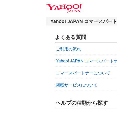
ナ
メ
ビ
イ
ゲ
ン
ー
コ
シ
ン
よくある質問
ョ
テ
ン
ン
ご利用の流れ
へ
ツ
ス
へ
Yahoo! JAPAN コマース
キ
ス
ッ
キ
コマースパートナーについて
プ
ッ
プ
掲載サービスについて
ヘルプの種類から探す