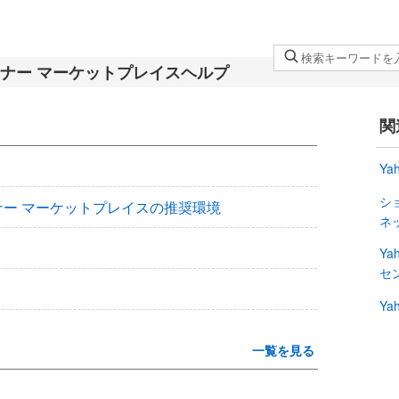
検
索
キ
ー
関
ワ
ー
Ya
ド
シ
を
パートナー マーケットプレイスの推奨環境
ネ
入
力
Ya
し
セ
て
Ya
く
だ
一覧を見る
さ
い