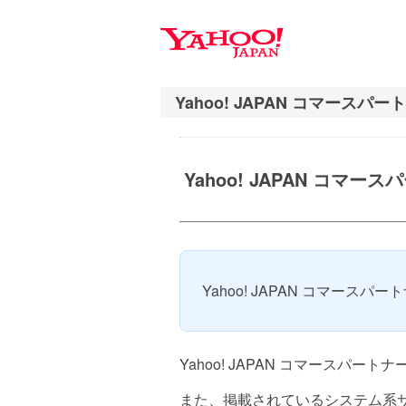
ナ
メ
ビ
イ
ゲ
ン
ー
コ
シ
ン
ョ
テ
ン
ン
へ
ツ
Yahoo! JAPAN コ
ス
へ
キ
ス
ッ
キ
プ
ッ
プ
Yahoo! JAPAN コマー
Yahoo! JAPAN コマースパー
また、掲載されているシステム系