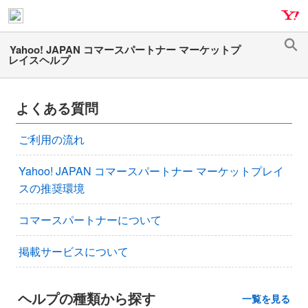
ナ
メ
ビ
イ
ゲ
ン
検
ー
コ
索
シ
ン
ョ
テ
よくある質問
ン
ン
へ
ツ
ご利用の流れ
ス
へ
キ
ス
Yahoo! JAPAN コマースパートナー マーケットプレイ
ッ
キ
スの推奨環境
プ
ッ
プ
コマースパートナーについて
掲載サービスについて
ヘルプの種類から探す
一覧を見る