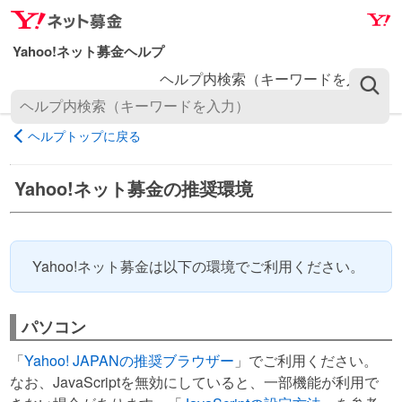
ナ
メ
ビ
イ
ゲ
ン
ヘルプ内検索（キーワードを入力）
ー
コ
シ
ン
ョ
テ
ヘルプトップに戻る
ン
ン
へ
ツ
Yahoo!ネット募金の推奨環境
ス
へ
キ
ス
ッ
キ
プ
ッ
Yahoo!ネット募金は以下の環境でご利用ください。
プ
パソコン
「
Yahoo! JAPANの推奨ブラウザー
」でご利用ください。
なお、JavaScriptを無効にしていると、一部機能が利用で