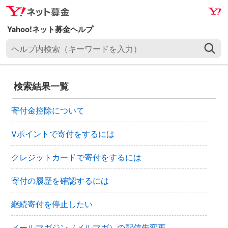
ナ
メ
ビ
イ
ゲ
ン
ヘ
ー
コ
ル
シ
ン
プ
ョ
テ
内
ン
ン
検索結果一覧
検
へ
ツ
索
ス
へ
寄付金控除について
（
キ
ス
キ
ッ
キ
Vポイントで寄付をするには
ー
プ
ッ
ワ
クレジットカードで寄付をするには
プ
ー
ド
寄付の履歴を確認するには
を
入
継続寄付を停止したい
力
）
メールマガジン（メルマガ）の配信先変更