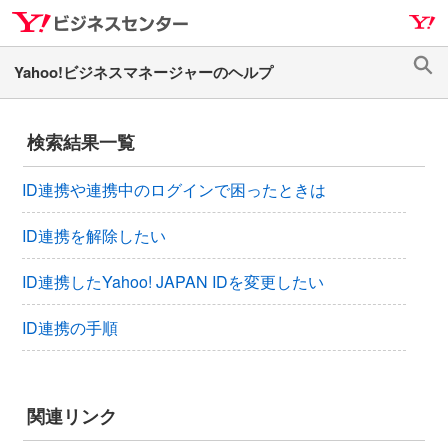
ナ
メ
ビ
イ
ゲ
ン
検
ー
コ
索
シ
ン
検索結果一覧
ョ
テ
ン
ン
ID連携や連携中のログインで困ったときは
へ
ツ
ス
へ
ID連携を解除したい
キ
ス
ッ
キ
ID連携したYahoo! JAPAN IDを変更したい
プ
ッ
プ
ID連携の手順
関連リンク