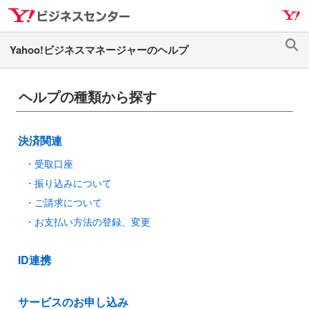
ナ
メ
ビ
イ
ゲ
ン
検
ー
コ
索
シ
ン
ヘルプの種類から探す
ョ
テ
ン
ン
へ
ツ
決済関連
ス
へ
キ
ス
受取口座
ッ
キ
振り込みについて
プ
ッ
ご請求について
プ
お支払い方法の登録、変更
ID連携
サービスのお申し込み