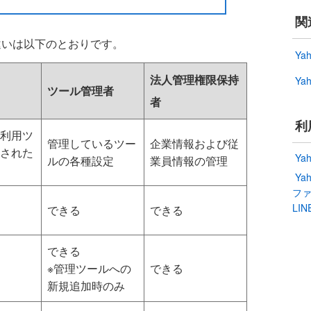
関
違いは以下のとおりです。
Ya
法人管理権限保持
Ya
ツール管理者
者
利
利用ツ
管理しているツー
企業情報および従
された
Ya
ルの各種設定
業員情報の管理
Y
ファ
LI
できる
できる
できる
※管理ツールへの
できる
新規追加時のみ