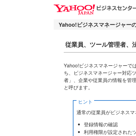
ナ
メ
ビ
イ
ゲ
ン
ー
コ
シ
ン
従業員、ツール管理者、
ョ
テ
ン
ン
へ
ツ
Yahoo!ビジネスマネージャーでは
ス
へ
ち、ビジネスマネージャー対応
キ
ス
者」、企業や従業員の情報を管
ッ
キ
と呼びます。
プ
ッ
プ
ヒント
通常の従業員がビジネスマ
登録情報の確認
利用権限が設定された