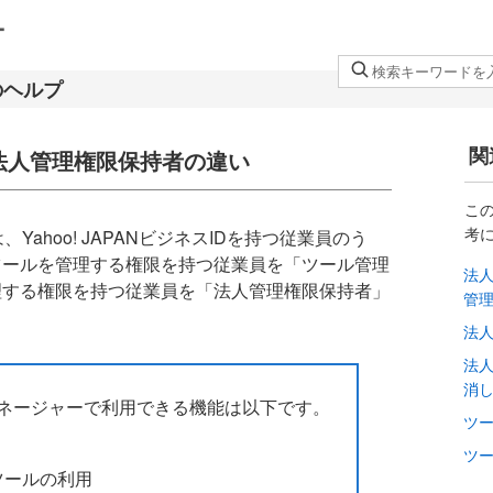
検
索
キ
ー
関
法人管理権限保持者の違い
ワ
ー
こ
ド
考
、Yahoo! JAPANビジネスIDを持つ従業員のう
を
ツールを管理する権限を持つ従業員を「ツール管理
法
入
理する権限を持つ従業員を「法人管理権限保持者」
管
力
し
法
て
法
く
消
ネージャーで利用できる機能は以下です。
だ
ツ
さ
ツ
い
ツールの利用