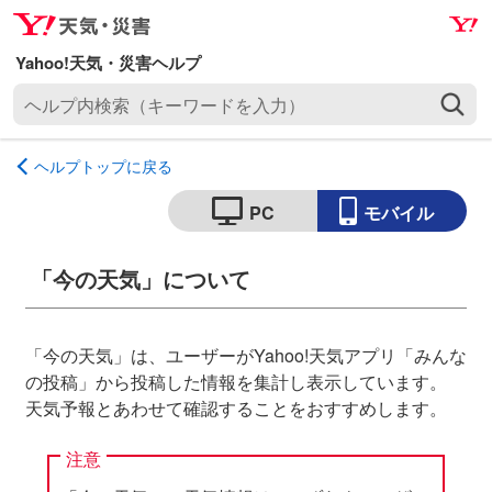
ナ
メ
ビ
イ
ゲ
ン
ヘ
ー
コ
ル
シ
ン
プ
ョ
テ
ヘルプトップに戻る
内
ン
ン
検
へ
ツ
PC
モバイル
索
ス
へ
（
キ
ス
「今の天気」について
キ
ッ
キ
ー
プ
ッ
ワ
プ
「今の天気」は、ユーザーがYahoo!天気アプリ「みんな
ー
の投稿」から投稿した情報を集計し表示しています。
ド
天気予報とあわせて確認することをおすすめします。
を
入
注意
力
）