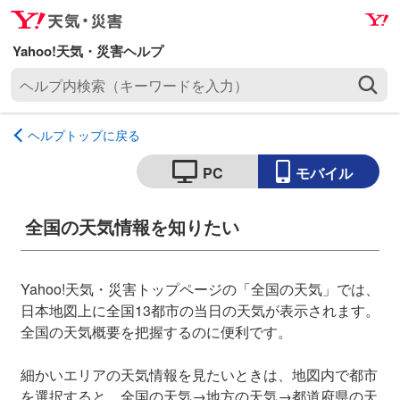
ナ
メ
ビ
イ
ゲ
ン
ヘ
ー
コ
ル
シ
ン
プ
ョ
テ
ヘルプトップに戻る
内
ン
ン
検
へ
ツ
PC
モバイル
索
ス
へ
（
キ
ス
全国の天気情報を知りたい
キ
ッ
キ
ー
プ
ッ
ワ
プ
Yahoo!天気・災害トップページの「全国の天気」では、
ー
日本地図上に全国13都市の当日の天気が表示されます。
ド
全国の天気概要を把握するのに便利です。
を
入
細かいエリアの天気情報を見たいときは、地図内で都市
力
を選択すると、全国の天気→地方の天気→都道府県の天
）