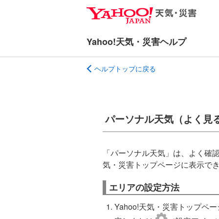
ナ
メ
ビ
イ
ゲ
ン
ー
コ
シ
ン
ヘルプトップに戻る
ョ
テ
ン
ン
へ
ツ
ス
へ
パーソナル天気（よく見
キ
ス
ッ
キ
プ
ッ
プ
「パーソナル天気」は、よく確認す
気・災害トップページに表示で
エリアの設定方法
Yahoo!天気・災害トップ