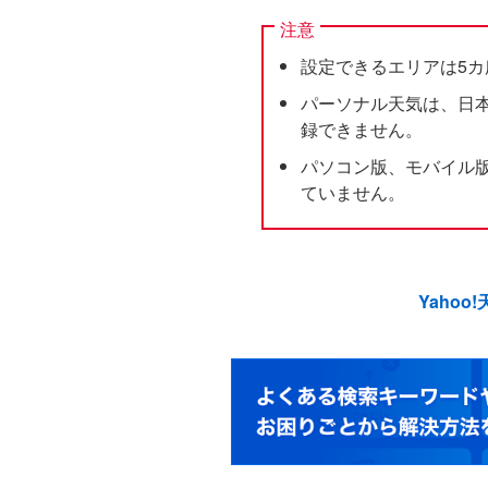
注意
設定できるエリアは5カ
パーソナル天気は、日
録できません。
パソコン版、モバイル
ていません。
Yahoo