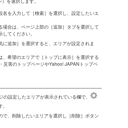
ン）を選択します。
設名を入力して［検索］を選択し、設定したいエ
る場合は、ページ上部の［追加］タブを選択して
示してください。
気に追加］を選択すると、エリアが設定されま
は、希望のエリアで［トップに表示］を選択する
・災害のトップページやYahoo! JAPANトップペ
ページの設定したエリアが表示されている欄で、
す。
ので、削除したいエリアを選択し［削除］ボタン