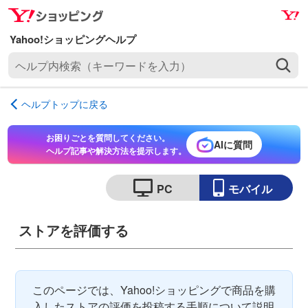
ナ
メ
ビ
イ
ゲ
ン
ヘ
ー
コ
ル
シ
ン
プ
ョ
テ
ヘルプトップに戻る
内
ン
ン
検
へ
ツ
お困りごとを質問してください。
索
AIに質問
ス
へ
ヘルプ記事や解決方法を提示します。
（
キ
ス
キ
ッ
キ
PC
モバイル
ー
プ
ッ
ワ
プ
ー
ストアを評価する
ド
を
入
このページでは、Yahoo!ショッピングで商品を購
力
入したストアの評価を投稿する手順について説明
）