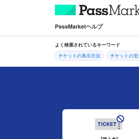
ナ
メ
ビ
イ
ゲ
ン
ー
コ
シ
ン
ョ
テ
よく検索されているキーワード
ン
ン
チケットの表示方法
チケットの支
へ
ツ
ス
へ
キ
ス
ッ
キ
プ
ッ
プ