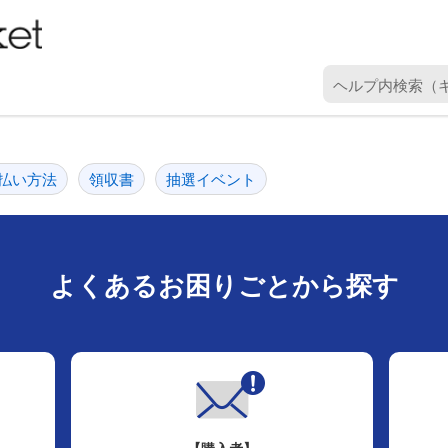
ヘ
ル
プ
内
検
払い方法
領収書
抽選イベント
索
（
キ
ー
よくあるお困りごとから探す
ワ
ー
ド
を
入
力
）