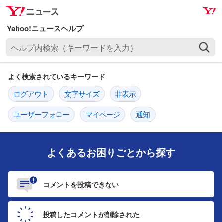
ナ
メ
ビ
イ
ゲ
ン
ヘ
ー
コ
ル
シ
ン
プ
ョ
テ
よく検索されているキーワード
内
ン
ン
検
ログアウト
文字サイズ
非表示
へ
ツ
索
ス
へ
（
ユーザーフォロー
マイページ
通知
キ
ス
キ
ッ
キ
ー
プ
ッ
ワ
よくあるお困りごとから探す
プ
ー
ド
コメントを
投稿できない
を
入
力
投稿したコメントが
削除された
）