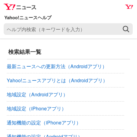
ナ
メ
ビ
イ
ゲ
ン
ヘ
ー
コ
ル
シ
ン
プ
ョ
テ
内
ン
ン
検索結果一覧
検
へ
ツ
索
ス
へ
最新ニュースへの更新方法（Androidアプリ）
（
キ
ス
キ
ッ
キ
Yahoo!ニュースアプリとは（Androidアプリ）
ー
プ
ッ
ワ
地域設定（Androidアプリ）
プ
ー
ド
地域設定（iPhoneアプリ）
を
入
通知機能の設定（iPhoneアプリ）
力
）
通知機能の設定（Androidアプリ）