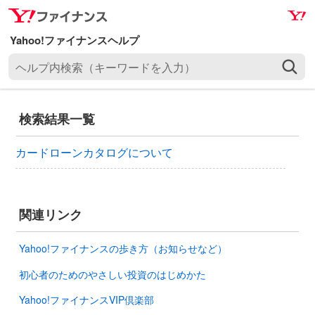
ナ
メ
ビ
イ
ゲ
ン
ヘ
ー
コ
ル
シ
ン
プ
ョ
テ
内
ン
ン
検索結果一覧
検
へ
ツ
索
ス
へ
カードローンカタログについて
（
キ
ス
キ
ッ
キ
ー
プ
ッ
ワ
関連リンク
プ
ー
ド
Yahoo!ファイナンスの歩き方（お知らせなど）
を
初心者のためのやさしい投資のはじめかた
入
力
Yahoo!ファイナンスVIP倶楽部
）