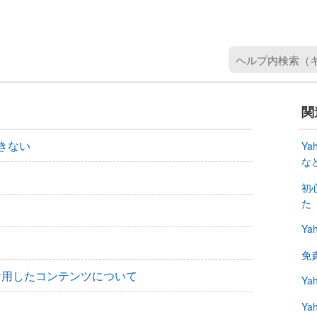
ヘ
ル
プ
内
関
検
索
きない
Y
（
な
キ
初
ー
た
ワ
ー
Ya
ド
免
を
入
を活用したコンテンツについて
Y
力
Ya
）