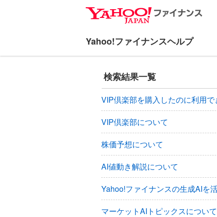
ナ
メ
ビ
イ
ゲ
ン
ー
コ
シ
ン
ョ
テ
検索結果一覧
ン
ン
へ
ツ
VIP倶楽部を購入したのに利用で
ス
へ
キ
ス
VIP倶楽部について
ッ
キ
プ
ッ
株価予想について
プ
AI値動き解説について
Yahoo!ファイナンスの生成AI
マーケットAIトピックスについて