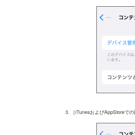
［iTunesおよびAppStor