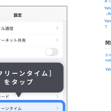
末で
Ya
（An
Ya
て
関
か
no
Ya