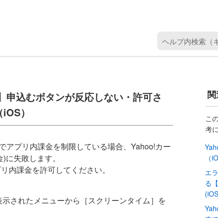
ヘ
ル
プ
内
検
関
ラス】申込むボタンが反応しない・許可さ
索
（
iOS）
キ
こ
考
ー
ワ
でアプリ内課金を制限している場合、Yahoo!カー
Ya
ー
金)に失敗します。
（i
ド
プリ内課金を許可してください。
エラ
を
る【
入
(iOS
し、表示されたメニューから［スクリーンタイム］を
力
Ya
）