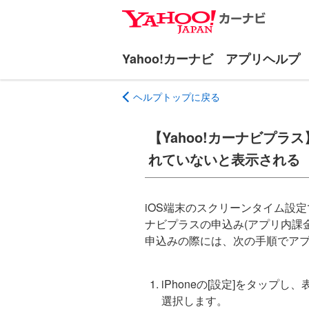
ナ
メ
ビ
イ
ゲ
ン
ー
コ
シ
ン
ヘルプトップに戻る
ョ
テ
ン
ン
へ
ツ
【Yahoo!カーナビプ
ス
へ
れていないと表示される（
キ
ス
ッ
キ
プ
ッ
iOS端末のスクリーンタイム設定
プ
ナビプラスの申込み(アプリ内課
申込みの際には、次の手順でア
iPhoneの[設定]をタップ
選択します。