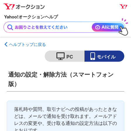
ナ
メ
ビ
イ
ゲ
ン
ー
コ
シ
ン
ョ
テ
ヘルプトップに戻る
ン
ン
へ
ツ
PC
モバイル
ス
へ
キ
ス
通知の設定・解除方法（スマートフォン
ッ
キ
版）
プ
ッ
プ
落札時や質問、取引ナビへの投稿があったときな
どは、メールで通知を受け取れます。メールアド
レスの変更や、受け取る通知の設定方法は以下の
とおりです。