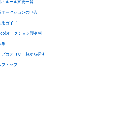
新のルール変更一覧
反オークションの申告
利用ガイド
hoo!オークション護身術
語集
ルプカテゴリ一覧から探す
ルプトップ