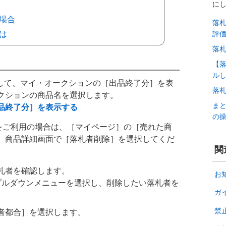
に
場合
落
は
評
落
【
ル
ログインして、マイ・オークションの［出品終了分］を表
落
クションの商品名を選択します。
ま
品終了分］を表示する
の
プリをご利用の場合は、［マイページ］の［売れた商
、商品詳細画面で［落札者削除］を選択してくだ
関
札者を確認します。
お
プルダウンメニューを選択し、削除したい落札者を
ガ
禁
者都合］を選択します。