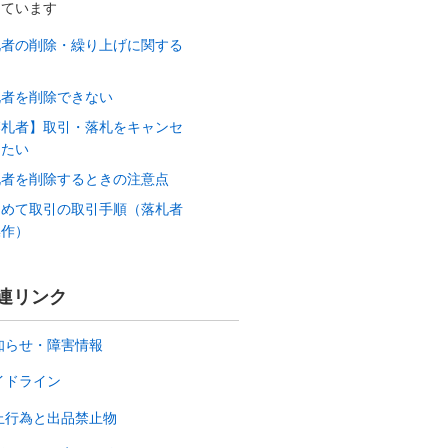
しています
札者の削除・繰り上げに関する
価
札者を削除できない
落札者】取引・落札をキャンセ
したい
札者を削除するときの注意点
とめて取引の取引手順（落札者
操作）
連リンク
知らせ・障害情報
イドライン
止行為と出品禁止物