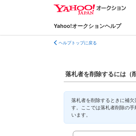
ナ
メ
ビ
イ
ゲ
ン
ー
コ
シ
ン
ヘルプトップに戻る
ョ
テ
ン
ン
へ
ツ
ス
へ
落札者を削除するには（
キ
ス
ッ
キ
プ
ッ
プ
落札者を削除するときに補欠
す。ここでは落札者削除の手
います。