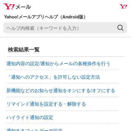
ナ
メ
ビ
イ
ゲ
ン
ヘ
ー
コ
ル
シ
ン
プ
ョ
テ
内
ン
ン
検索結果一覧
検
へ
ツ
索
ス
へ
通知内容の設定/通知からメールの各種操作を行う
（
キ
ス
キ
ッ
キ
「通知へのアクセス」を許可しない設定方法
ー
プ
ッ
ワ
新機能などのお知らせ通知をオンにする/オフにする
プ
ー
ド
リマインド通知を設定する・解除する
を
入
ハイライト通知の設定
力
）
通知するフォルダーの設定