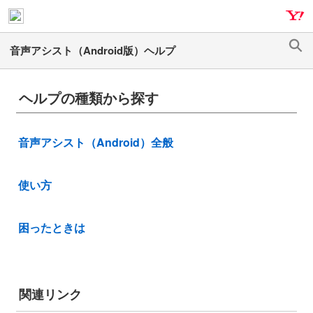
ナ
メ
ビ
イ
ゲ
ン
検
ー
コ
索
シ
ン
ヘルプの種類から探す
ョ
テ
ン
ン
へ
ツ
音声アシスト（Android）全般
ス
へ
キ
ス
ッ
キ
使い方
プ
ッ
プ
困ったときは
関連リンク