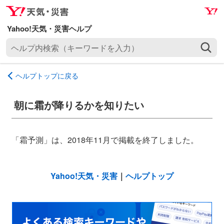
ナ
メ
ビ
イ
ゲ
ン
ヘ
ー
コ
ル
シ
ン
プ
ョ
テ
ヘルプトップに戻る
内
ン
ン
検
へ
ツ
索
朝に霜が降りるかを知りたい
ス
へ
（
キ
ス
キ
ッ
キ
ー
「霜予測」は、2018年11月で掲載を終了しました。
プ
ッ
ワ
プ
ー
ド
Yahoo!天気・災害
｜
ヘルプトップ
を
入
力
）