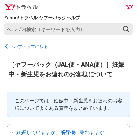
ナ
メ
ビ
イ
ゲ
ン
ヘ
ー
コ
ル
シ
ン
プ
ョ
テ
ヘルプトップに戻る
内
ン
ン
検
へ
ツ
索
［ヤフーパック（JAL便・ANA便）］妊娠
ス
へ
（
キ
ス
中・新生児をお連れのお客様について
キ
ッ
キ
ー
プ
ッ
ワ
プ
ー
このページでは、妊娠中・新生児をお連れのお客
ド
様についてよくある質問をまとめています。
を
入
力
妊娠していますが、飛行機に乗れますか
）