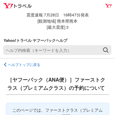
ナ
メ
ビ
イ
震度速報 7月28日 16時47分発表
ゲ
ン
[観測地域] 熊本県熊本
ー
コ
[最大震度] 3
シ
ン
ョ
テ
ン
ン
ヘ
へ
ツ
ル
ス
へ
プ
キ
ス
ヘルプトップに戻る
内
ッ
キ
検
プ
ッ
索
［ヤフーパック（ANA便）］ファーストク
プ
（
ラス（プレミアムクラス）の予約について
キ
ー
ワ
ー
このページでは、ファーストクラス（プレミアム