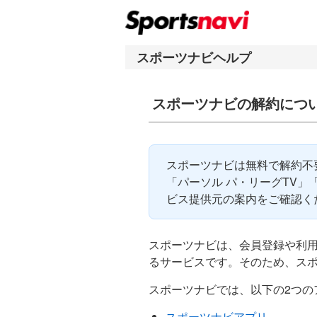
ナ
メ
ビ
イ
ゲ
ン
ー
コ
シ
ン
スポーツナビの解約につ
ョ
テ
ン
ン
へ
ツ
ス
へ
スポーツナビは無料で解約不要
キ
ス
「パーソル パ・リーグTV」
ッ
キ
ビス提供元の案内をご確認く
プ
ッ
プ
スポーツナビは、会員登録や利
るサービスです。そのため、ス
スポーツナビでは、以下の2つの
スポーツナビアプリ