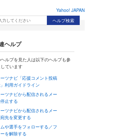
Yahoo! JAPAN
検索
連ヘルプ
のヘルプを見た人は以下のヘルプも参
にしています
ポーツナビ「応援コメント投稿
能」利用ガイドライン
ポーツナビから配信されるメー
を停止する
ポーツナビから配信されるメー
の宛先を変更する
ームや選手をフォローする／フ
ローを解除する