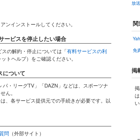
放
関
らアンインストールしてください。
料サービスを停止したい場合
Ya
免
ービスの解約・停止については「
有料サービスの利
ウォレットヘルプ）をご確認ください。
掲
スについて
ル パ・リーグTV」「DAZN」などは、スポーツナ
掲
ません。
は
合は、各サービス提供元での手続きが必要です。以
い
る質問
（外部サイト）