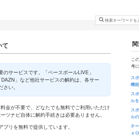
検
索
キ
ー
関
いて
ワ
ー
こ
ド
考
を
のサービスです。「ベースボールLIVE」
ス
入
「DAZN」など他社サービスの解約は、各サー
機
力
ださい。
し
ス
て
ル
用料金が不要で、どなたでも無料でご利用いただけ
く
ス
ポーツナビ自体に解約手続きは必要ありません。
だ
ル
さ
チ
アプリを無料で提供しています。
い
ォ